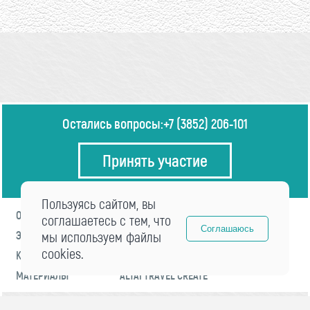
Остались вопросы:
+7 (3852) 206-101
Принять участие
Пользуясь сайтом, вы
О ФОРУМЕ
ПРОГРАММА
соглашаетесь с тем, что
Соглашаюсь
ЭКСПЕРТЫ
мы используем файлы
НОВОСТИ
cookies.
КОНТАКТЫ
РЕГИСТРАЦИЯ
МАТЕРИАЛЫ
ALTAI TRAVEL CREATE
© 2021 «visitaltai» Все права защищены.