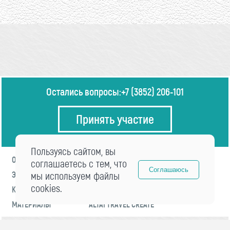
Остались вопросы:
+7 (3852) 206-101
Принять участие
Пользуясь сайтом, вы
О ФОРУМЕ
ПРОГРАММА
соглашаетесь с тем, что
Соглашаюсь
ЭКСПЕРТЫ
мы используем файлы
НОВОСТИ
cookies.
КОНТАКТЫ
РЕГИСТРАЦИЯ
МАТЕРИАЛЫ
ALTAI TRAVEL CREATE
© 2021 «visitaltai» Все права защищены.