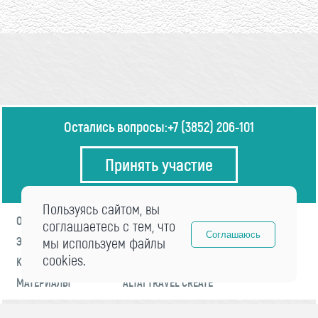
Остались вопросы:
+7 (3852) 206-101
Принять участие
Пользуясь сайтом, вы
О ФОРУМЕ
ПРОГРАММА
соглашаетесь с тем, что
Соглашаюсь
ЭКСПЕРТЫ
мы используем файлы
НОВОСТИ
cookies.
КОНТАКТЫ
РЕГИСТРАЦИЯ
МАТЕРИАЛЫ
ALTAI TRAVEL CREATE
© 2021 «visitaltai» Все права защищены.