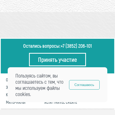
Остались вопросы:
+7 (3852) 206-101
Принять участие
Пользуясь сайтом, вы
О ФОРУМЕ
ПРОГРАММА
соглашаетесь с тем, что
Соглашаюсь
ЭКСПЕРТЫ
мы используем файлы
НОВОСТИ
cookies.
КОНТАКТЫ
РЕГИСТРАЦИЯ
МАТЕРИАЛЫ
ALTAI TRAVEL CREATE
© 2021 «visitaltai» Все права защищены.